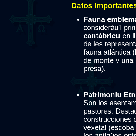
Datos Importantes
Fauna emblemá
consideráu'l pri
cantábricu
en l
de les represen
fauna atlántica 
de monte y una 
presa).
Patrimoniu Etn
Son los asentam
pastores. Desta
construcciones d
vexetal (escoba 
les antigües est