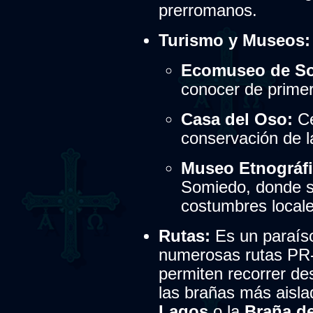
prerromanos.
Turismo y Museos:
Ecomuseo de So
conocer de primera
Casa del Oso:
Ce
conservación de l
Museo Etnográfi
Somiedo, donde se
costumbres locale
Rutas:
Es un paraíso
numerosas rutas PR
permiten recorrer de
las brañas más aisl
Lagos
o la
Braña d