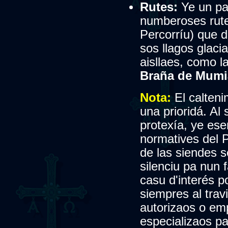
Rutes:
Ye un pa
numberoses rut
Percorríu) que 
sos llagos glaci
aisllaes, como l
Braña de Mumi
Nota:
El calten
una prioridá. Al
protexía, ye esen
normatives del 
de las siendes s
silenciu pa nun f
casu d'interés p
siempres al trav
autorizaos o em
especializaos pa