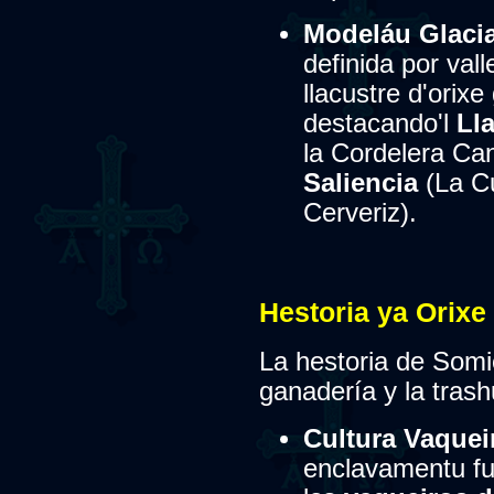
Modeláu Glacia
definida por val
llacustre d'orixe
destacando'l
Lla
la Cordelera Can
Saliencia
(La C
Cerveriz).
Hestoria ya Orixe
La hestoria de Somie
ganadería y la tras
Cultura Vaquei
enclavamentu fu