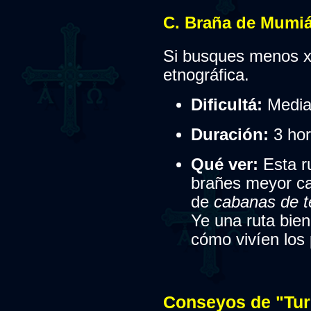
C. Braña de Mumiá
Si busques menos x
etnográfica.
Dificultá:
Media
Duración:
3 hor
Qué ver:
Esta ru
brañes meyor ca
de
cabanas de t
Ye una ruta bie
cómo vivíen los 
Conseyos de "Tu