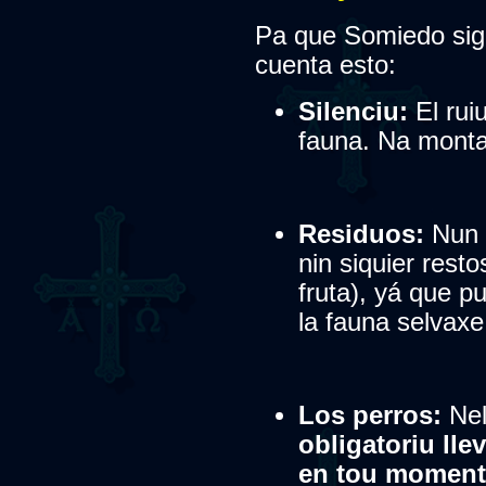
Pa que Somiedo siga
cuenta esto:
Silenciu:
El rui
fauna. Na monta
Residuos:
Nun 
nin siquier rest
fruta), yá que p
la fauna selvaxe
Los perros:
Nel
obligatoriu lle
en tou momen