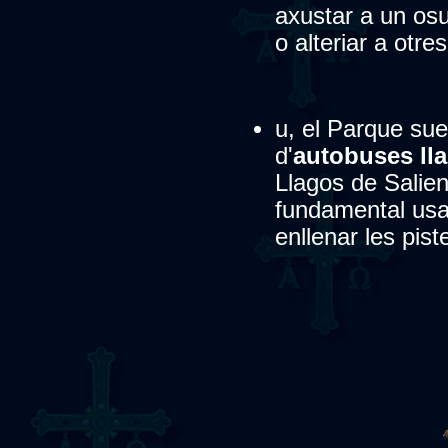
axustar a un osu
o alteriar a otre
u, el Parque suel
d'
autobuses ll
Llagos de Salienc
fundamental usar
enllenar les pist