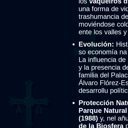
los
vaqueiros d
una forma de vi
trashumancia de 
moviéndose colos
ente los valles 
Evolución:
Hist
so economía na a
La influencia d
y la presencia d
familia del Palac
Álvaro Flórez-E
desarrollu polític
Protección Nat
Parque Natural
(1988)
y, nel añ
de la Biosfera
p