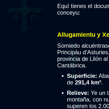
Equí tienes el docum
conceyu:
Allugamientu y Xe
Somiedo alcuéntrase
Principáu d'Asturies
provincia de Llión al
Cantábrica.
Superficie:
Abar
de
291,4 km²
.
Relieve:
Ye un te
montaña, con n
superen los 2.00