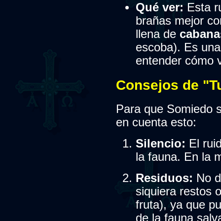
Qué ver:
Esta ru
brañas mejor c
llena de
cabanas
escoba). Es una
entender cómo v
Consejos de "T
Para que Somiedo si
en cuenta esto:
Silencio:
El rui
la fauna. En la 
Residuos:
No de
siquiera restos 
fruta), ya que p
de la fauna salva