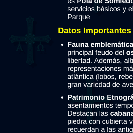
es
Pola de Somied
servicios básicos y e
Parque
Datos Importantes
Fauna emblemática
principal feudo del
o
libertad.
Además, alb
representaciones más
atlántica (lobos, reb
gran variedad de ave
Patrimonio Etnográ
asentamientos tempor
Destacan las
cabana
piedra con cubierta 
recuerdan a las anti