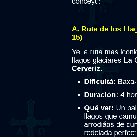
conceyu:
A. Ruta de los Lla
15)
Ye la ruta más icóni
llagos glaciares
La 
Cerveriz
.
Dificultá:
Baxa-
Duración:
4 hor
Qué ver:
Un pai
llagos que camud
arrodiáos de cu
redolada perfect