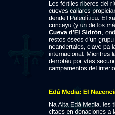
Les fértiles riberes del 
cueves caliares propici
dende'l Paleolíticu. El 
conceyu (y un de los má
Cueva d'El Sidrón
, on
restos óseos d'un grupu 
neandertales, clave pa l
internacional. Mientres l
derrotáu por víes secun
campamentos del interior
Edá Media: El Nacenci
Na Alta Edá Media, les t
citaes en donaciones a la