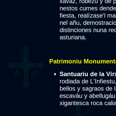
xavaz, robezu y de 
nestos cumes dende l
fiesta, realízase'l m
nel añu, demostraci
distinciones nuna re
asturiana.
Patrimoniu Monumental
Santuariu de la Vir
rodiada de L'Infiestu
bellos y sagraos de 
escaváu y abellugáu
xigantesca roca calia