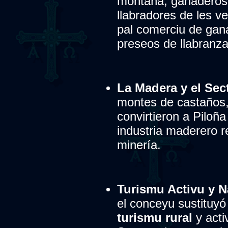
montaña, ganaderos 
llabradores de les v
pal comerciu de gan
preseos de llabranza
La Madera y el Sect
montes de castaños,
convirtieron a Piloñ
industria maderero r
minería.
Turismu Activu y N
el conceyu sustituyó
turismu rural
y acti