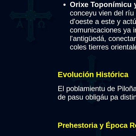
Orixe Toponímicu y
conceyu vien del ríu P
d'oeste a este y act
comunicaciones ya i
l'antigüedá, conecta
coles tierres orienta
Evolución Histórica
El poblamientu de Piloña
de pasu obligáu pa distin
Prehestoria y Época 