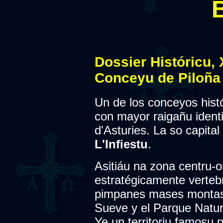
Dossier Históricu, 
Conceyu de Piloña 
Un de los conceyos hist
con mayor raigañu identit
d'Asturies. La so capital 
L'Infiestu
.
Asitiáu na zona centru-or
estratégicamente vertebr
pimpanes mases montasc
Sueve y el Parque Natur
Ye un territoriu famosu 