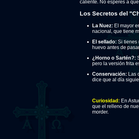
caliente. No esperes a que
Los Secretos del "C
La Nuez:
El mayor er
nacional, que tiene m
El sellado:
Si tienes
huevo antes de pasar
¿Horno o Sartén?:
S
pero la versión frita 
Conservación:
Las c
dice que al día sigui
Curiosidad:
En Astur
que el relleno de nue
morder.