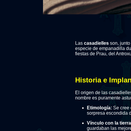
Las
casadielles
son, junto 
especie de empanadilla dul
fiestas de Prau, del Antrox
Historia e Impla
El origen de las casadiell
nombre es puramente astur
Etimología:
Se cree 
sorpresa escondida d
Vínculo con la tierra
guardaban las mejore