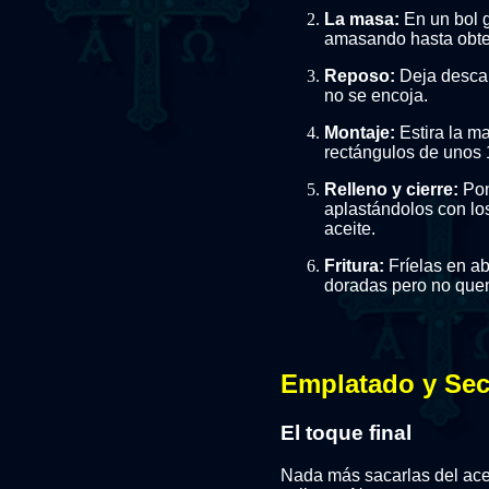
La masa:
En un bol g
amasando hasta obte
Reposo:
Deja desca
no se encoja.
Montaje:
Estira la ma
rectángulos de unos
Relleno y cierre:
Pon
aplastándolos con lo
aceite.
Fritura:
Fríelas en ab
doradas pero no qu
Emplatado y Sec
El toque final
Nada más sacarlas del acei