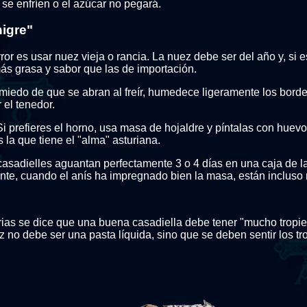
 se enfríen o el azúcar no pegará.
higre"
ror es usar nuez vieja o rancia. La nuez debe ser del año y, si 
ás grasa y sabor que las de importación.
 miedo de que se abran al freír, humedece ligeramente los bord
 el tenedor.
i prefieres el horno, usa masa de hojaldre y píntalas con huev
es la que tiene el "alma" asturiana.
asadielles aguantan perfectamente 3 o 4 días en una caja de l
ente, cuando el anís ha impregnado bien la masa, están incluso
ias se dice que una buena casadiella debe tener "mucho tropiez
z no debe ser una pasta líquida, sino que se deben sentir los troc